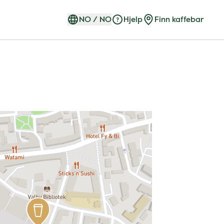
NO
/
NO
Hjelp
Finn kaffebar