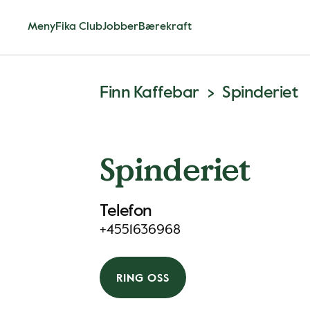
Meny
Fika Club
Jobber
Bærekraft
Finn Kaffebar
Spinderiet
Spinderiet
Telefon
+4551636968
RING OSS