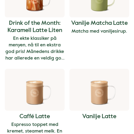
Drink of the Month:
Vanilje Matcha Latte
Karamell Latte Liten
Matcha med vaniljesirup.
En ekte klassiker på
menyen, nå til en ekstra
god pris! Månedens drikke
har allerede en veldig god
pris, og kan derfor ikke
kombineres med andre
tilbud eller rabatter.
Prisen gjelder for liten
størrelse.
Caffé Latte
Vanilje Latte
Espresso toppet med
kremet, steamet melk. En