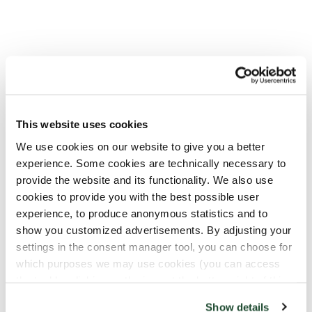
Frokost
This website uses cookies
We use cookies on our website to give you a better
experience. Some cookies are technically necessary to
provide the website and its functionality. We also use
cookies to provide you with the best possible user
experience, to produce anonymous statistics and to
show you customized advertisements. By adjusting your
Surdeigsrundstykke
Surdeigsrundstykke
settings in the consent manager tool, you can choose for
Ost & Kalkunskinke
Tomat & Avokado
which purposes we may use cookies (you can access
Surdeigsrundstykke med
Surdeigsrundstykke med
the tool by clicking on the icon at the bottom right of this
Jarlsberg ost, Strøm-
tomat, avokado, vegansk
website).
Show details
Larsen kalkunskinke,
pålegg og salat.