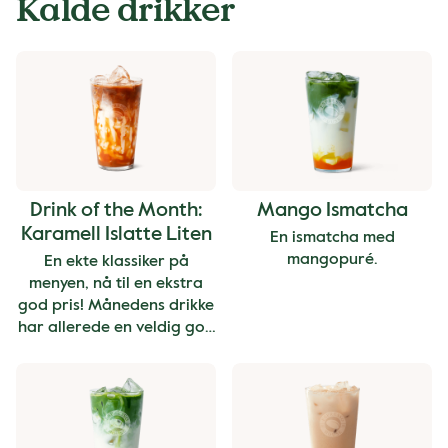
Kalde drikker
Drink of the Month:
Mango Ismatcha
Karamell Islatte Liten
En ismatcha med
mangopuré.
En ekte klassiker på
menyen, nå til en ekstra
god pris! Månedens drikke
har allerede en veldig god
pris, og kan derfor ikke
kombineres med andre
tilbud eller rabatter.
Prisen gjelder for liten
størrelse.