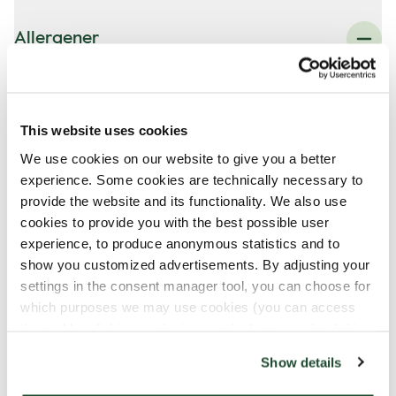
Allergener
Hvete
Egg
This website uses cookies
Mandler
We use cookies on our website to give you a better
experience. Some cookies are technically necessary to
provide the website and its functionality. We also use
Kan inneholde spor av
cookies to provide you with the best possible user
experience, to produce anonymous statistics and to
Hasselnøtter
show you customized advertisements. By adjusting your
settings in the consent manager tool, you can choose for
Melk
which purposes we may use cookies (you can access
Pekannøtter
the tool by clicking on the icon at the bottom right of this
website).
Show details
Ingredienser