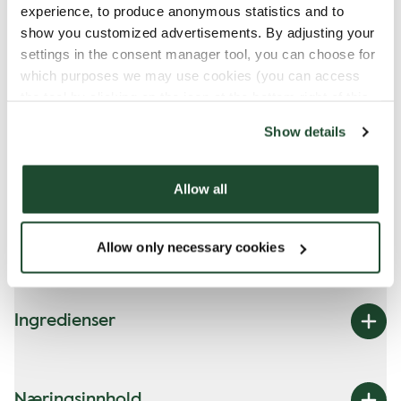
experience, to produce anonymous statistics and to
Egg
show you customized advertisements. By adjusting your
Melk
settings in the consent manager tool, you can choose for
which purposes we may use cookies (you can access
the tool by clicking on the icon at the bottom right of this
website).
Kan inneholde spor av
Show details
Mandler
Allow all
Melk
Pekannøtter
Allow only necessary cookies
Hasselnøtter
Ingredienser
Næringsinnhold