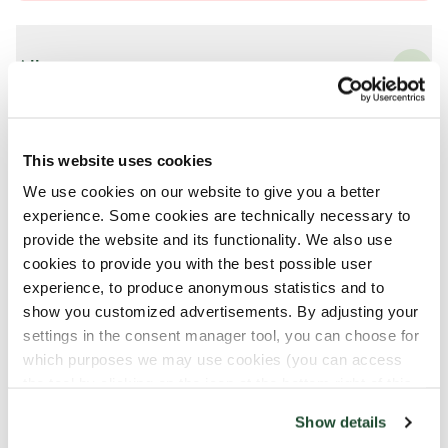
Allergener
Hvete
Melk
This website uses cookies
We use cookies on our website to give you a better
experience. Some cookies are technically necessary to
Kan inneholde spor av
provide the website and its functionality. We also use
cookies to provide you with the best possible user
experience, to produce anonymous statistics and to
Mandler
show you customized advertisements. By adjusting your
Pekannøtter
settings in the consent manager tool, you can choose for
Hasselnøtter
which purposes we may use cookies (you can access
Egg
the tool by clicking on the icon at the bottom right of this
website).
Show details