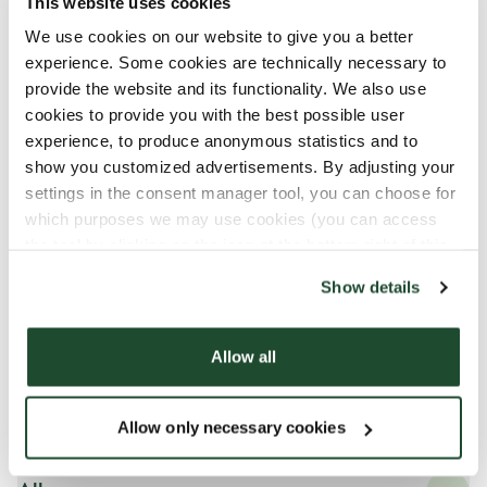
This website uses cookies
YT® MELK
We use cookies on our website to give you a better
experience. Some cookies are technically necessary to
provide the website and its functionality. We also use
cookies to provide you with the best possible user
Hva det inneholder
experience, to produce anonymous statistics and to
show you customized advertisements. By adjusting your
settings in the consent manager tool, you can choose for
Alle våre produkter kan inneholde små
which purposes we may use cookies (you can access
spor av allergener.
the tool by clicking on the icon at the bottom right of this
Alle våre produkter håndteres med forsiktighet,
website).
Show details
til tross for at det er en risiko for at ulike
produkter kan komme i kontakt med hverandre
og forurensning av allergener kan oppstå..
Allow all
Les mer på vår allergen-guide
Allow only necessary cookies