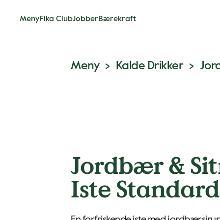
Meny
Fika Club
Jobber
Bærekraft
Meny
Kalde Drikker
Jor
Jordbær & Si
Iste Standard