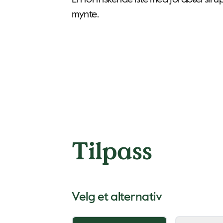
En forfriskende iste med jordbærsirup
mynte.
Tilpass
Velg et alternativ