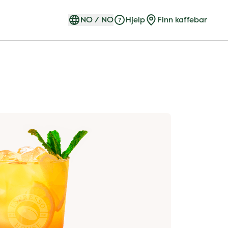
NO
/
NO
Hjelp
Finn kaffebar