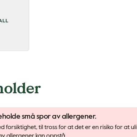
ALL
holder
eholde små spor av allergener.
forsiktighet, til tross for at det er en risiko for at 
v allergener kan oppstå..