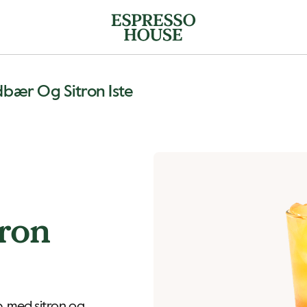
dbær Og Sitron Iste
tron