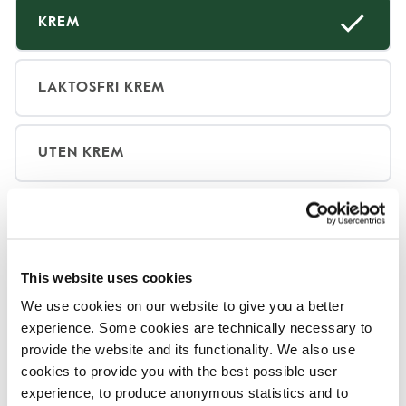
KREM
LAKTOSFRI KREM
UTEN KREM
Hva det inneholder
This website uses cookies
We use cookies on our website to give you a better
Alle våre produkter kan inneholde små
experience. Some cookies are technically necessary to
spor av allergener.
provide the website and its functionality. We also use
Alle våre produkter håndteres med forsiktighet,
cookies to provide you with the best possible user
til tross for at det er en risiko for at ulike
experience, to produce anonymous statistics and to