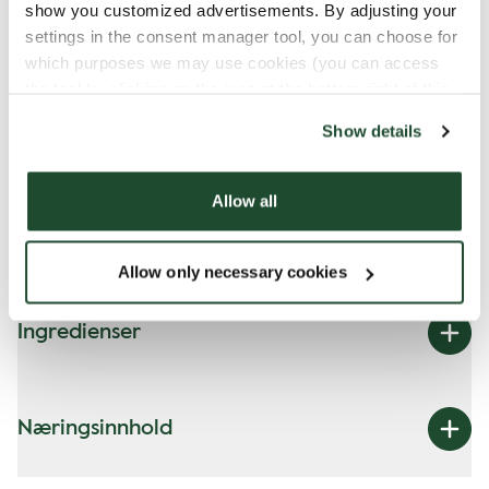
produkter kan komme i kontakt med hverandre
show you customized advertisements. By adjusting your
og forurensning av allergener kan oppstå..
settings in the consent manager tool, you can choose for
which purposes we may use cookies (you can access
Les mer på vår allergen-guide
the tool by clicking on the icon at the bottom right of this
website).
Show details
Allergener
Allow all
Melk
Allow only necessary cookies
Ingredienser
Næringsinnhold