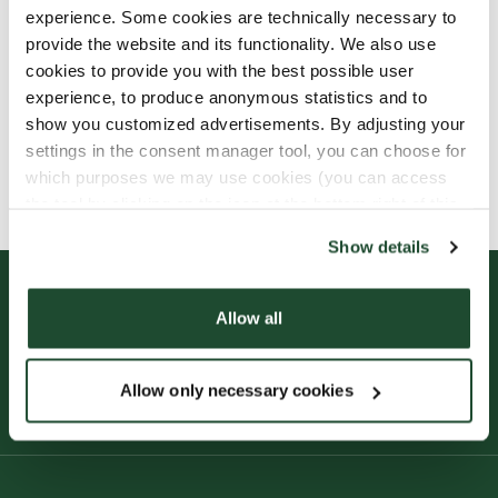
Alle våre produkter kan inneholde små
experience. Some cookies are technically necessary to
spor av allergener.
provide the website and its functionality. We also use
Alle våre produkter håndteres med forsiktighet,
cookies to provide you with the best possible user
til tross for at det er en risiko for at ulike
experience, to produce anonymous statistics and to
produkter kan komme i kontakt med hverandre
show you customized advertisements. By adjusting your
settings in the consent manager tool, you can choose for
og forurensning av allergener kan oppstå..
which purposes we may use cookies (you can access
Les mer på vår allergen-guide
the tool by clicking on the icon at the bottom right of this
website).
Show details
Allow all
Allow only necessary cookies