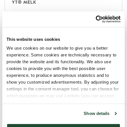
YT® MELK
Velg et alternativ
This website uses cookies
VANILJESIRUP
We use cookies on our website to give you a better
experience. Some cookies are technically necessary to
SUKKERFRI VANILJESIRUP
provide the website and its functionality. We also use
cookies to provide you with the best possible user
experience, to produce anonymous statistics and to
UTEN SIRUP
show you customized advertisements. By adjusting your
settings in the consent manager tool, you can choose for
which purposes we may use cookies (you can access
the tool by clicking on the icon at the bottom right of this
Hva det inneholder
website).
Show details