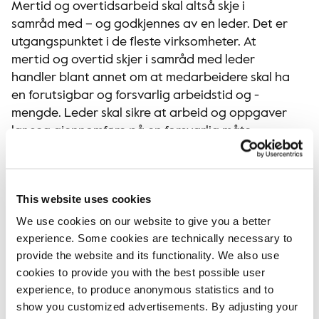
Mertid og overtidsarbeid skal altså skje i
samråd med – og godkjennes av en leder. Det er
utgangspunktet i de fleste virksomheter. At
mertid og overtid skjer i samråd med leder
handler blant annet om at medarbeidere skal ha
en forutsigbar og forsvarlig arbeidstid og -
mengde. Leder skal sikre at arbeid og oppgaver
lar seg gjennomføre på en forsvarlig måte
gjennom god planlegging og prioriteringsevne
og gode vaktplaner.
Dette er godt ment for at vi skal få gode rutiner
This website uses cookies
på plass. Dersom dette oppleves som strengt, så
We use cookies on our website to give you a better
er det nødvendig for å få gode rutiner på plass
experience. Some cookies are technically necessary to
på vår arbeidsplass.
provide the website and its functionality. We also use
cookies to provide you with the best possible user
experience, to produce anonymous statistics and to
show you customized advertisements. By adjusting your