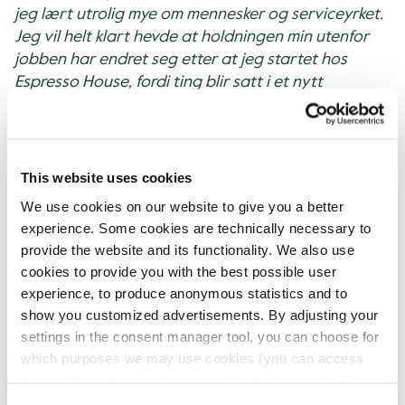
jeg lært utrolig mye om mennesker og serviceyrket.
Jeg vil helt klart hevde at holdningen min utenfor
jobben har endret seg etter at jeg startet hos
Espresso House, fordi ting blir satt i et nytt
perspektiv. Man lærer så utrolig mye om mennesker
og hvor ulike vi er. Det er det gøyeste!
Når lo du sist på jobb – og hva
This website uses cookies
handlet det om?
We use cookies on our website to give you a better
experience. Some cookies are technically necessary to
- Gjestene får meg alltid i godt humør, i tillegg til
provide the website and its functionality. We also use
mine medkollegaer som gjør det gøy å være på
cookies to provide you with the best possible user
jobb. Men det jeg lo av sist var da jeg var på vei
experience, to produce anonymous statistics and to
hjem etter en vakt og en gjest stoppet meg i døren
show you customized advertisements. By adjusting your
for å fortelle meg om en morsom hendelse han
settings in the consent manager tool, you can choose for
hadde vært med på samme dagen. Jeg blir utrolig
which purposes we may use cookies (you can access
glad når jeg ser at gjestene trives og at man kan
the tool by clicking on the icon at the bottom right of this
være med på å gi de et smil og gjøre dagen deres
website).