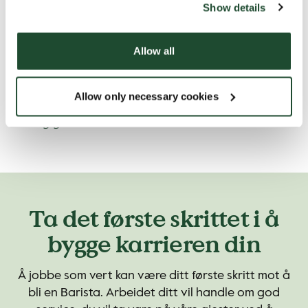
Show details
enda bedre. :)
Hvis du skulle beskrive Espresso
Allow all
House med ett ord, hva ville det
være?
Allow only necessary cookies
- Energigivende.
Ta det første skrittet i å
bygge karrieren din
Å jobbe som vert kan være ditt første skritt mot å
bli en Barista. Arbeidet ditt vil handle om god