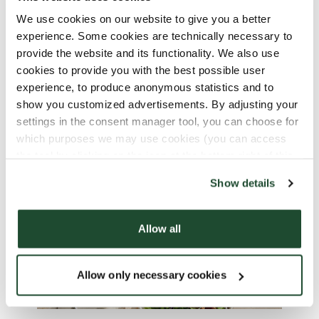
Vår innkjøper av grønn kaffe besøker hvert år flere
We use cookies on our website to give you a better
av gårdene vi kjøper fra. Disse besøkene utfyller
experience. Some cookies are technically necessary to
verifiseringsarbeidet og støtter langsiktige
provide the website and its functionality. We also use
relasjoner med produsenter. Mer informasjon finnes
cookies to provide you with the best possible user
experience, to produce anonymous statistics and to
i vår Bærekrafts rapport 2025.
show you customized advertisements. By adjusting your
settings in the consent manager tool, you can choose for
which purposes we may use cookies (you can access
the tool by clicking on the icon at the bottom right of this
website).
Show details
Allow all
Allow only necessary cookies