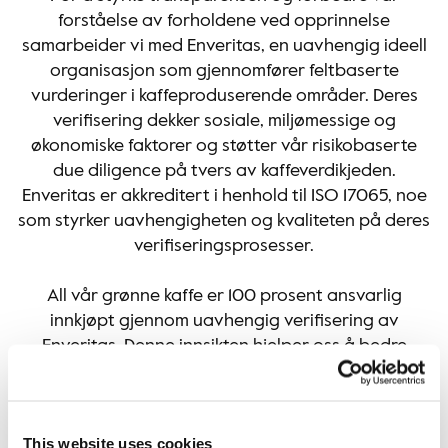
forståelse av forholdene ved opprinnelse
samarbeider vi med Enveritas, en uavhengig ideell
organisasjon som gjennomfører feltbaserte
vurderinger i kaffeproduserende områder. Deres
verifisering dekker sosiale, miljømessige og
økonomiske faktorer og støtter vår risikobaserte
due diligence på tvers av kaffeverdikjeden.
Enveritas er akkreditert i henhold til ISO 17065, noe
som styrker uavhengigheten og kvaliteten på deres
verifiseringsprosesser.
All vår grønne kaffe er 100 prosent ansvarlig
innkjøpt gjennom uavhengig verifisering av
Enveritas. Denne innsikten hjelper oss å bedre
forstå risikoer, lokale forhold og muligheter for
forbedring sammen med produsenter og
handelspartnere.
This website uses cookies